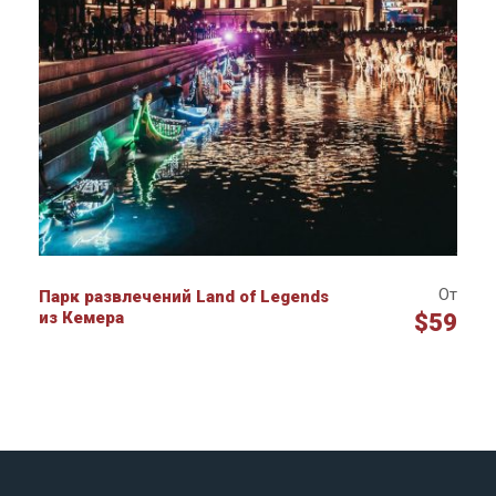
От
Парк развлечений Land of Legends
из Кемера
$59