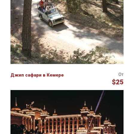
От
Джип сафари в Кемере
$25