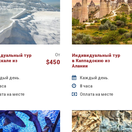
От
дуальный тур
Индивидуальный тур
ккале из
в Каппадокию из
$450
Алании
дый день.
Каждый день.
аса
8 часа
та на месте
Оплата на месте