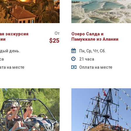
От
ая экскурсия
Озеро Салда и
нии
Памуккале из Алании
$25
дый день.
Пн, Ср, Чт, Сб.
са
21 часа
та на месте
Оплата на месте