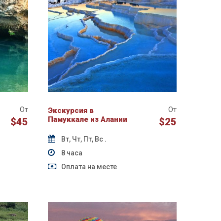
От
От
Экскурсия в
Памуккале из Алании
$45
$25
Вт, Чт, Пт, Вс .
8 часа
Оплата на месте