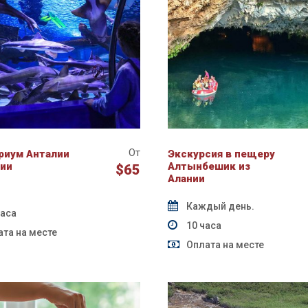
От
риум Анталии
Экскурсия в пещеру
нии
Алтынбешик из
$65
Алании
Каждый день.
часа
10 часа
та на месте
Оплата на месте