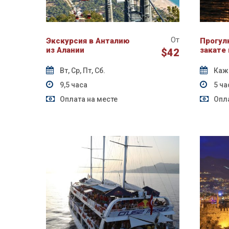
От
Экскурсия в Анталию
Прогулк
из Алании
закате 
$42
Вт, Ср, Пт, Сб.
Каж
9,5 часа
5 ча
Оплата на месте
Опла