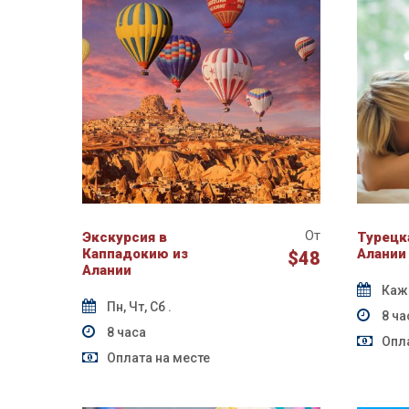
От
Экскурсия в
Турецка
Каппадокию из
Алании
$48
Алании
Каж
Пн, Чт, Сб .
8 ча
8 часа
Опла
Оплата на месте