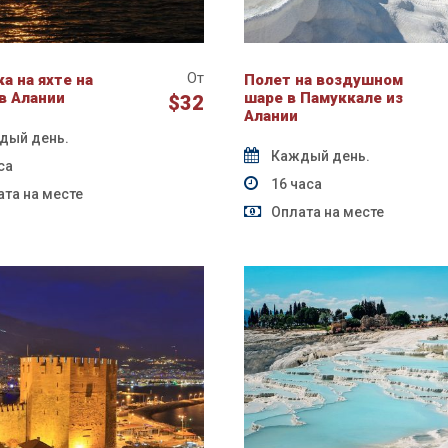
От
а на яхте на
Полет на воздушном
в Алании
шаре в Памуккале из
$32
Алании
дый день.
Каждый день.
са
16 часа
та на месте
Оплата на месте