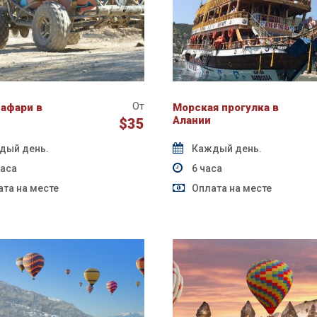
От
сафари в
Морская прогулка в
Алании
$35
дый день.
Каждый день.
часа
6 часа
та на месте
Оплата на месте