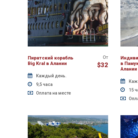
От
Пиратский корабль
Индиви
Big Kral в Алании
в Паму
$32
Алании
Каждый день.
Каж
9,5 часа
15 ч
Оплата на месте
Опла