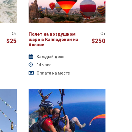
От
От
Полет на воздушном
шаре в Каппадокии из
$25
$250
Алании
Каждый день.
14 часа
Оплата на месте