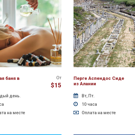
От
я баня в
Перге Аспендос Сиде
из Алании
$15
дый день.
Вт, Пт.
са
10 часа
та на месте
Оплата на месте