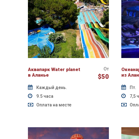
От
Аквапарк Water planet
Океана
в Аланье
из Ала
$50
Каждый день.
Пт.
9.5 часа
7,5 
Оплата на месте
Опла