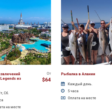
От
азвлечений
Рыбалка в Алании
 Legends из
$64
Каждый день.
5 часа
т, Сб.
Оплата на месте
са
та на месте