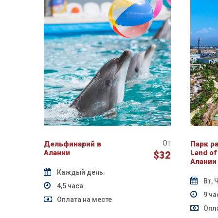
От
Дельфинарий в
Парк р
Алании
Land of
$32
Алании
Каждый день.
Вт, Ч
4,5 часа
9 ча
Оплата на месте
Опла