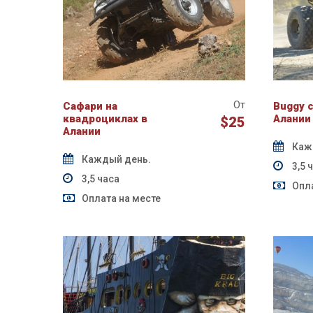
От
Cафари на
Buggy 
квадроциклах в
Алании
$25
Алании
Каж
Каждый день.
3,5 
3,5 часа
Опла
Оплата на месте