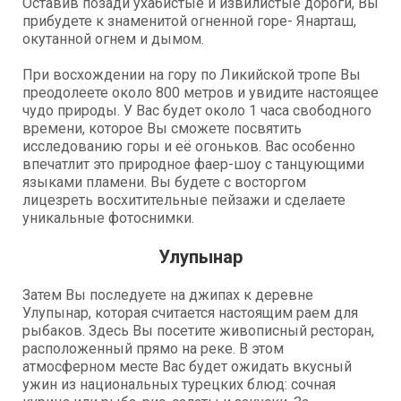
Оставив позади ухабистые и извилистые дороги, Вы
прибудете к знаменитой огненной горе- Янарташ,
окутанной огнем и дымом.
При восхождении на гору по Ликийской тропе Вы
преодолеете около 800 метров и увидите настоящее
чудо природы. У Вас будет около 1 часа свободного
времени, которое Вы сможете посвятить
исследованию горы и её огоньков. Вас особенно
впечатлит это природное фаер-шоу с танцующими
языками пламени. Вы будете с восторгом
лицезреть восхитительные пейзажи и сделаете
уникальные фотоснимки.
Улупынар
Затем Вы последуете на джипах к деревне
Улупынар, которая считается настоящим раем для
рыбаков. Здесь Вы посетите живописный ресторан,
расположенный прямо на реке. В этом
атмосферном месте Вас будет ожидать вкусный
ужин из национальных турецких блюд: сочная