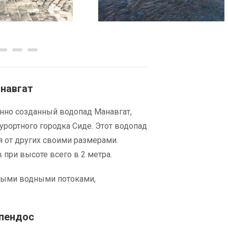
навгат
нно созданный водопад Манавгат,
урортного городка Сиде. Этот водопад
я от других своими размерами.
 при высоте всего в 2 метра.
ными водными потоками,
пендос