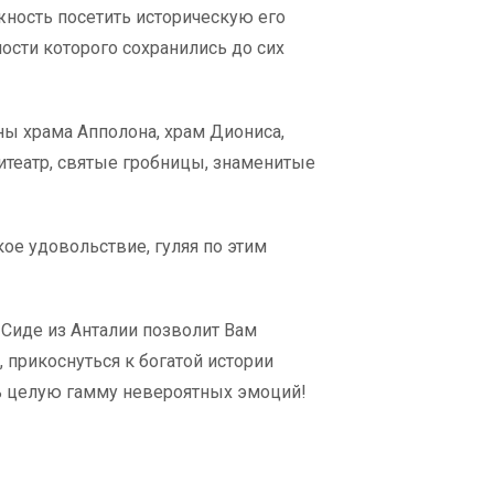
жность посетить историческую его
ости которого сохранились до сих
ны храма Апполона, храм Диониса,
итеатр, святые гробницы, знаменитые
ое удовольствие, гуляя по этим
 Сиде из Анталии позволит Вам
 прикоснуться к богатой истории
ь целую гамму невероятных эмоций!