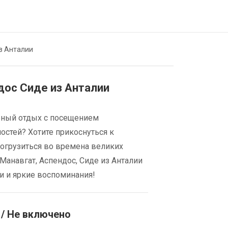
з Анталии
дос Сиде из Анталии
рный отдых с посещением
остей? Хотите прикоснуться к
погрузиться во времена великих
Манавгат, Аспендос, Сиде из Анталии
и и яркие воспоминания!
/ Не включено